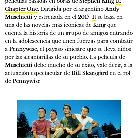
películas basadas en obras de
Stephen King
It:
Chapter One
. Dirigida por el argentino
Andy
Muschietti
y estrenada en el
2017
,
It
se basa en
una de las novelas más icónicas de
King
que
cuenta la historia de un grupo de amigos entrando
en la adolescencia que unen fuerzas para combatir
a
Pennywise
, el payaso siniestro que se lleva niños
por las alcantarillas de su pueblo.
La película de
Muschietti
debe mucho de su éxito, vale decir, a la
actuación espectacular de
Bill Skarsgård
en el rol
de
Pennywise
.