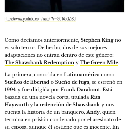
https://www.youtube.com/watch?v=S014oGZiSdI
Como decíamos anteriormente,
Stephen King
no
es solo terror. De hecho, dos de sus mejores
adaptaciones no entran dentro de este género:
The Shawshank Redemption
y
The Green Mile
.
La primera, conocida en
Latinoamérica
como
Sueños de libertad
o
Sueño de fuga
, se estrenó en
1994
y fue dirigida por
Frank Darabont
. Está
basada en una novela corta, titulada
Rita
Hayworth y la redención de Shawshank
y nos
cuenta la historia de un banquero,
Andy
, quien
termina en prisión condenado por el asesinato de
su esposa, aunque él sostiene que es inocente. En