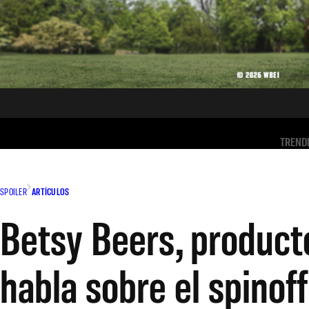
TREND
SPOILER
ARTÍCULOS
Betsy Beers, producto
habla sobre el spinof