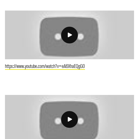
https://www.youtube.com/watch?v=eA6XhaEQgG0