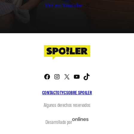
Ver en Youtube
Facebook
Instagram
X
YouTube
TikTok
CONTACTO
TYC
SOBRE SPOILER
Algunos derechos reservados
Desarrollado por