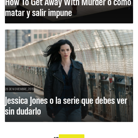
How To Get Away With Murder o cómo
matar y salir impune
28 DE NOVIEMBRE, 2015
Jessica Jones o la serie que debes ver
sin dudarlo