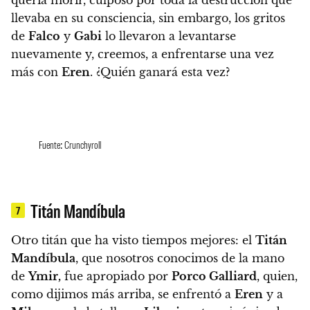
quería morir, culposo por toda la destrucción que
llevaba en su consciencia, sin embargo, los gritos
de
Falco
y
Gabi
lo llevaron a levantarse
nuevamente
y, creemos, a enfrentarse una vez
más con
Eren
. ¿Quién ganará esta vez?
Fuente: Crunchyroll
Titán Mandíbula
7
Otro titán que ha visto tiempos mejores:
el
Titán
Mandíbula
, que nosotros conocimos de la mano
de
Ymir,
fue apropiado por
Porco Galliard
, quien,
como dijimos más arriba, se enfrentó a
Eren
y a