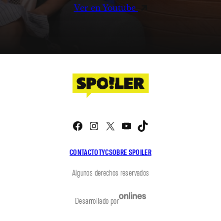
Ver en Youtube
Facebook
Instagram
X
YouTube
TikTok
CONTACTO
TYC
SOBRE SPOILER
Algunos derechos reservados
Desarrollado por