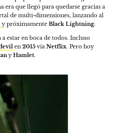
 era que llegó para quedarse gracias a
al de multi-dimensiones, lanzando al
l
y próximamente
Black Lightning
.
n a estar en boca de todos
. Incluso
devil
en
2015
vía
Netflix
.
Pero hoy
an
y
Hamlet
.