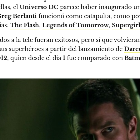
llas, el
Universo DC
parece haber inaugurado una
reg Berlanti
funcionó como catapulta, como port
ias:
The Flash
,
Legends of Tomorrow
,
Supergir
os a la tele fueran exitosos, pero sí que volviera
us superhéroes a partir del lanzamiento de
Dare
12
, quien desde el día
1
fue comparado con
Batm