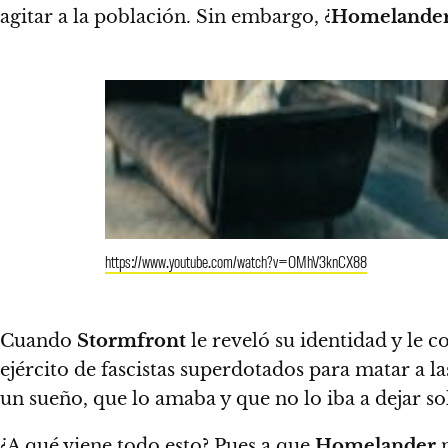
agitar a la población. Sin embargo, ¿
Homelande
https://www.youtube.com/watch?v=OMhV3knCX88
Cuando
Stormfront
le reveló su identidad y le c
ejército de fascistas superdotados para matar a la
un sueño, que lo amaba y que no lo iba a dejar so
¿A qué viene todo esto? Pues a que
Homelander
n