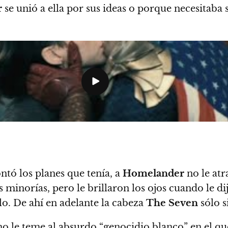
r
se unió a ella por sus ideas o porque necesitaba 
ontó los planes que tenía, a
Homelander
no le atr
s minorías, pero le brillaron los ojos cuando le d
lo
. De ahí en adelante la cabeza
The Seven
sólo s
o le teme al absurdo “genocidio blanco” en el qu