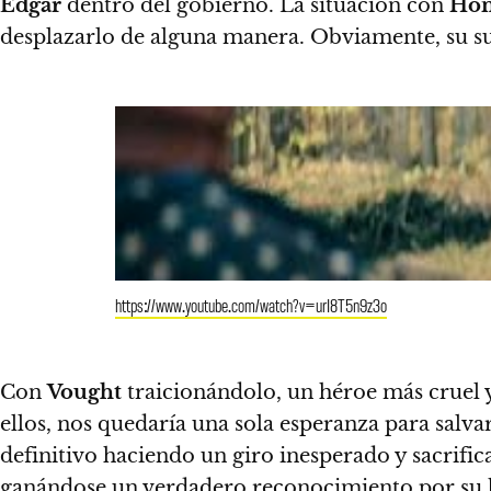
Edgar
dentro del gobierno.
La situación con
Hom
desplazarlo de alguna manera. Obviamente, su s
https://www.youtube.com/watch?v=urI8T5n9z3o
Con
Vought
traicionándolo, un héroe más cruel 
ellos, nos quedaría una sola esperanza para salv
definitivo haciendo un giro inesperado y sacrifi
ganándose un verdadero reconocimiento por su