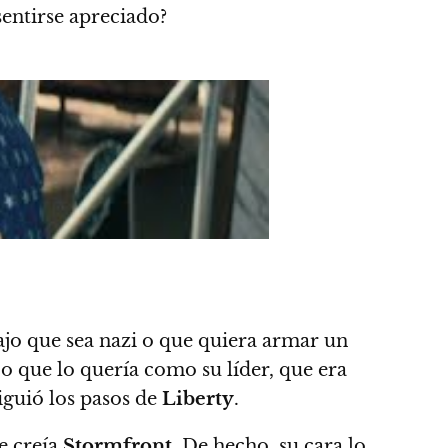
sentirse apreciado?
ajo que sea nazi o que quiera armar un
ijo que lo quería como su líder, que era
iguió los pasos de
Liberty
.
e creía
Stormfront
. De hecho, su cara lo