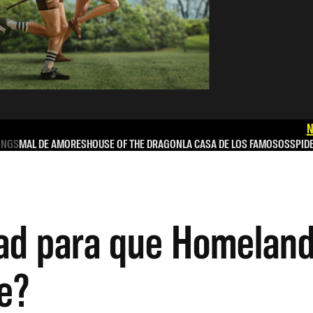
N
INGS
MAL DE AMORES
HOUSE OF THE DRAGON
LA CASA DE LOS FAMOSOS
SPID
dad para que Homeland
e?