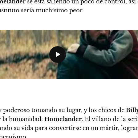
elander
se está saliendo un poco de control, así
ustituto sería muchísimo peor.
y poderoso tomando su lugar, y los chicos de
Bill
ar la humanidad:
Homelander
. El villano de la se
cando su vida para convertirse en un mártir, logr
 heroísmo.