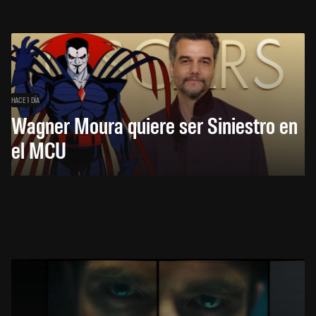
HACE 1 DÍA
Wagner Moura quiere ser Siniestro en
el MCU