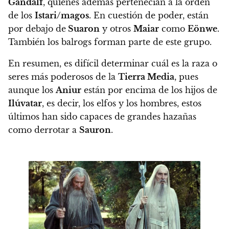
Gandalf
, quienes además pertenecían a la orden
de los
Istari/magos
. En cuestión de poder, están
por debajo de
Suaron
y otros
Maiar
como
Eönwe
.
También los balrogs forman parte de este grupo.
En resumen,
es difícil determinar cuál es la raza o
seres más poderosos de la
Tierra Media
,
pues
aunque los
Aniur
están por encima de los hijos de
Ilúvatar
, es decir, los elfos y los hombres, estos
últimos han sido capaces de grandes hazañas
como derrotar a
Sauron
.