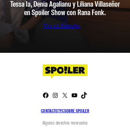
Tessa Ia, Denia Agalianu y Liliana Villaseñor
en Spoiler Show con Rana Fonk.
Ver en Youtube
Facebook
Instagram
X
YouTube
TikTok
CONTACTO
TYC
SOBRE SPOILER
Algunos derechos reservados