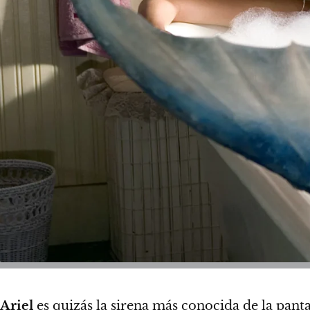
Ariel
es quizás la sirena más conocida de la panta