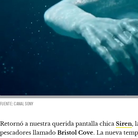
FUENTE: CANAL SONY
Retornó a nuestra querida pantalla chica
Siren
,
l
pescadores llamado
Bristol
Cove
.
La nueva temp