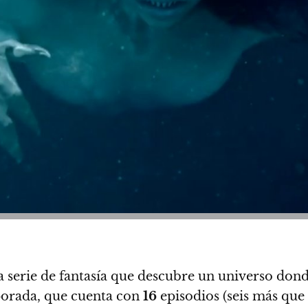
a serie de fantasía que descubre un universo dond
orada, que cuenta con
16
episodios
(seis más que