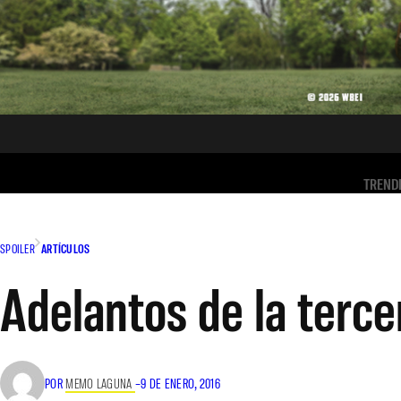
TREND
SPOILER
ARTÍCULOS
Adelantos de la terc
POR
MEMO LAGUNA
–
9 DE ENERO, 2016