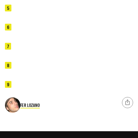
5
6
7
8
9
FER LOZANO