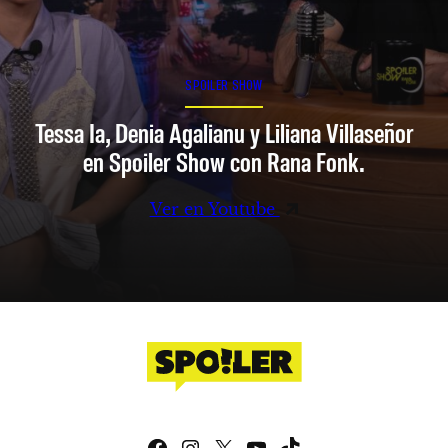
SPOILER SHOW
Tessa Ia, Denia Agalianu y Liliana Villaseñor
en Spoiler Show con Rana Fonk.
Ver en Youtube
Facebook
Instagram
X
YouTube
TikTok