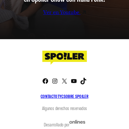
Ver en Youtube
Facebook
Instagram
X
YouTube
TikTok
CONTACTO
TYC
SOBRE SPOILER
Algunos derechos reservados
Desarrollado por