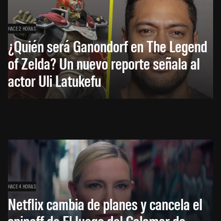
HACE 2 HORAS
¿Quién será Ganondorf en The Legend
of Zelda? Un nuevo reporte señala al
actor Uli Latukefu
HACE 4 HORAS
Netflix cambia de planes y cancela el
spinoff de El Juego del Calamar de