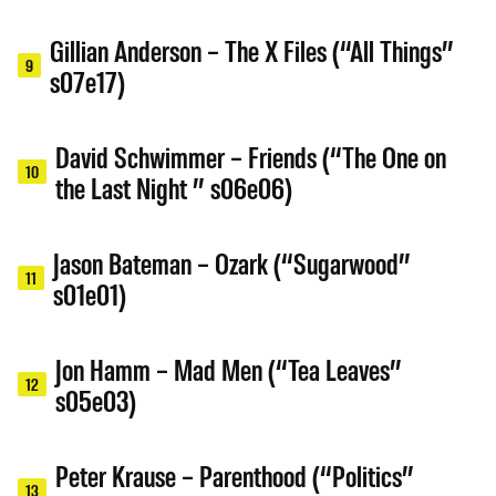
Gillian Anderson – The X Files (“All Things”
9
s07e17)
David Schwimmer – Friends (“The One on
10
the Last Night ” s06e06)
Jason Bateman – Ozark (“Sugarwood”
11
s01e01)
Jon Hamm – Mad Men (“Tea Leaves”
12
s05e03)
Peter Krause – Parenthood (“Politics”
13