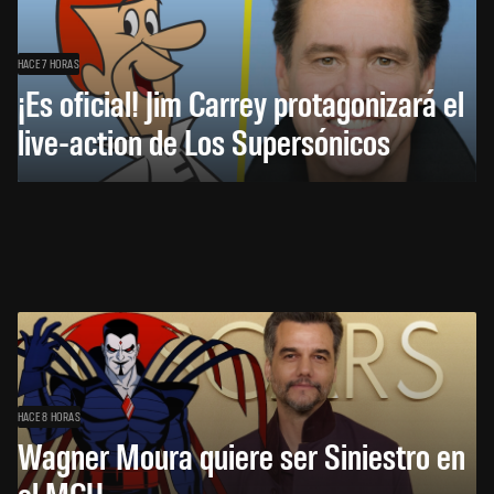
HACE 7 HORAS
¡Es oficial! Jim Carrey protagonizará el
live-action de Los Supersónicos
HACE 8 HORAS
Wagner Moura quiere ser Siniestro en
el MCU