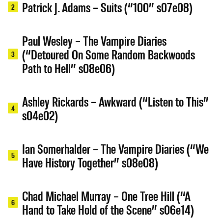
Patrick J. Adams – Suits (“100” s07e08)
2
Paul Wesley – The Vampire Diaries
(“Detoured On Some Random Backwoods
3
Path to Hell” s08e06)
Ashley Rickards – Awkward (“Listen to This”
4
s04e02)
Ian Somerhalder – The Vampire Diaries (“We
5
Have History Together” s08e08)
Chad Michael Murray – One Tree Hill (“A
6
Hand to Take Hold of the Scene” s06e14)