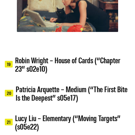
Robin Wright – House of Cards (“Chapter
19
23” s02e10)
Patricia Arquette – Medium (“The First Bite
20
Is the Deepest” s05e17)
Lucy Liu – Elementary (“Moving Targets”
21
(s05e22)