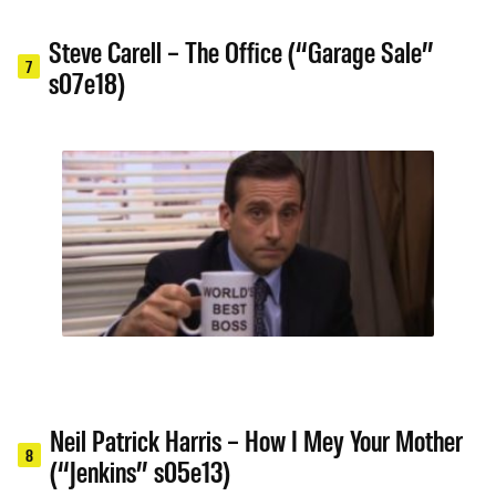
Steve Carell – The Office (“Garage Sale”
7
s07e18)
Neil Patrick Harris – How I Mey Your Mother
8
(“Jenkins” s05e13)