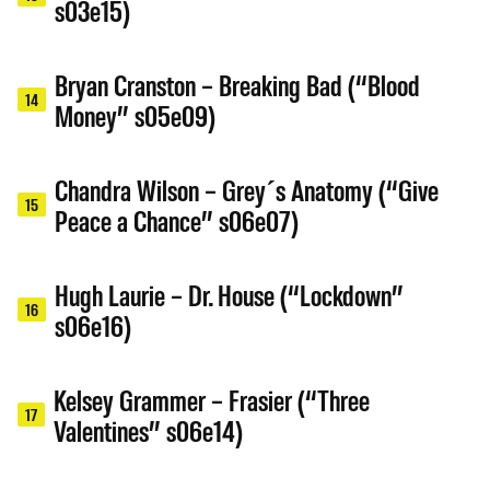
s03e15)
Bryan Cranston – Breaking Bad (“Blood
14
Money” s05e09)
Chandra Wilson – Grey´s Anatomy (“Give
15
Peace a Chance” s06e07)
Hugh Laurie – Dr. House (“Lockdown”
16
s06e16)
Kelsey Grammer – Frasier (“Three
17
Valentines” s06e14)