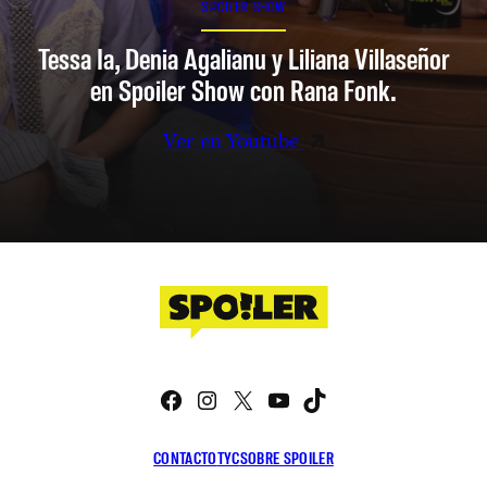
SPOILER SHOW
Tessa Ia, Denia Agalianu y Liliana Villaseñor
en Spoiler Show con Rana Fonk.
Ver en Youtube
Facebook
Instagram
X
YouTube
TikTok
CONTACTO
TYC
SOBRE SPOILER