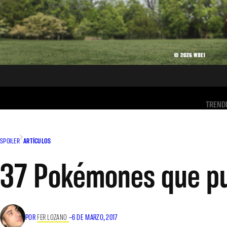
TREND
SPOILER
ARTÍCULOS
37 Pokémones que pu
POR
FER LOZANO
–
6 DE MARZO, 2017