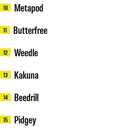
Metapod
10
Butterfree
11
Weedle
12
Kakuna
13
Beedrill
14
Pidgey
15