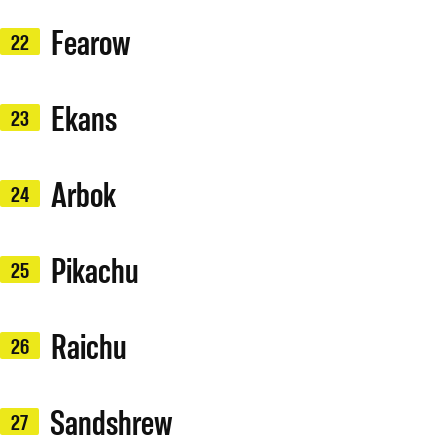
Fearow
22
Ekans
23
Arbok
24
Pikachu
25
Raichu
26
Sandshrew
27