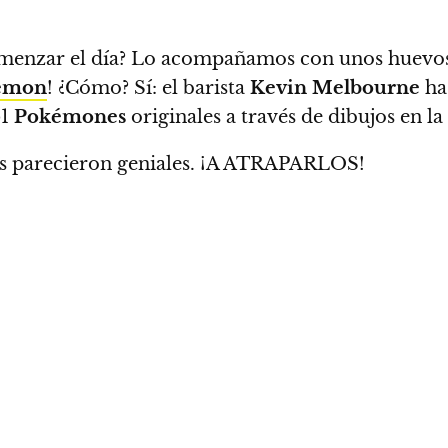
 comenzar el día? Lo acompañamos con unos huev
émon
! ¿Cómo? Sí:
el barista
Kevin Melbourne
ha
51
Pokémones
originales a través de dibujos en l
os parecieron geniales. ¡A ATRAPARLOS!