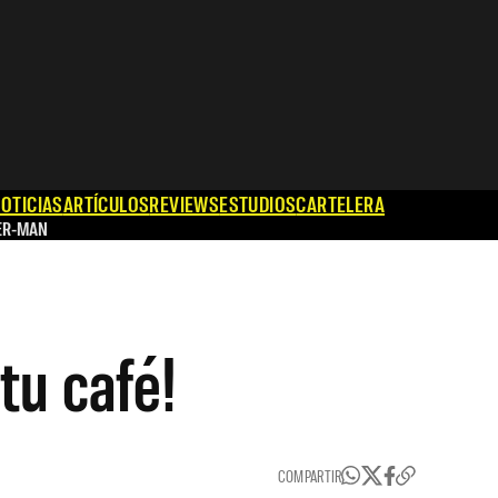
OTICIAS
ARTÍCULOS
REVIEWS
ESTUDIOS
CARTELERA
ER-MAN
tu café!
COMPARTIR