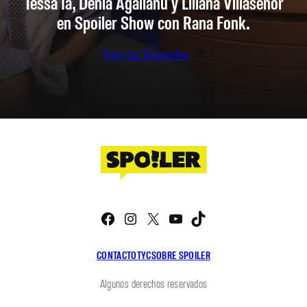
Tessa Ia, Denia Agalianu y Liliana Villaseñor
en Spoiler Show con Rana Fonk.
Ver en Youtube
Facebook
Instagram
X
YouTube
TikTok
CONTACTO
TYC
SOBRE SPOILER
Algunos derechos reservados