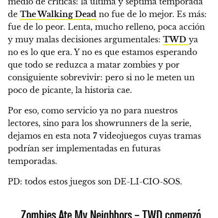
medio de críticas: la última y séptima temporada
de
The Walking Dead
no fue de lo mejor. Es más:
fue de lo peor. Lenta, mucho relleno, poca acción
y muy malas decisiones argumentales:
TWD
ya
no es lo que era. Y no es que estamos esperando
que todo se reduzca a matar zombies y por
consiguiente sobrevivir: pero si no le meten un
poco de picante, la historia cae.
Por eso,
como servicio ya no para nuestros
lectores, sino para los showrunners de la serie,
dejamos en esta nota
7
videojuegos cuyas tramas
podrían ser implementadas en futuras
temporadas.
PD: todos estos juegos son DE-LI-CIO-SOS.
Zombies Ate My Neighbors – TWD comenzó