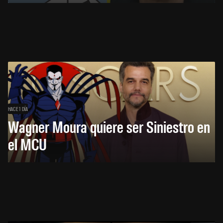
HACE 1 DÍA
Wagner Moura quiere ser Siniestro en
el MCU