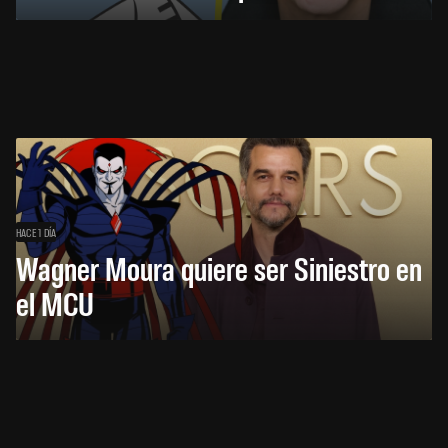
HACE 1 DÍA
Wagner Moura quiere ser Siniestro en
el MCU