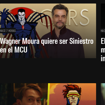
HACE 7 HORAS
HAC
Wagner Moura quiere ser Siniestro
E
en el MCU
m
i