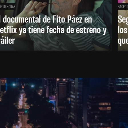
E 10 HORAS
HACE 1
l documental de Fito Páez en
Se
etflix ya tiene fecha de estreno y
lo
ráiler
que