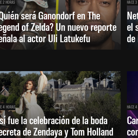
E 2 HORAS
HACE 3
Quién será Ganondorf en The
Net
egend of Zelda? Un nuevo reporte
el 
eñala al actor Uli Latukefu
de 
E 4 HORAS
HACE 4
sí fue la celebración de la boda
Car
ecreta de Zendaya y Tom Holland
con