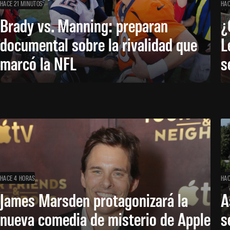
HACE 21 MINUTOS
HAC
Brady vs. Manning: preparan
¿
documental sobre la rivalidad que
L
marcó la NFL
s
HACE 4 HORAS
HAC
James Marsden protagonizará la
A
nueva comedia de misterio de Apple
s