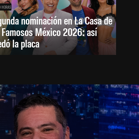
9 HORAS
gunda nominación en La Casa de
s Famosos México 2026: así
dó la placa