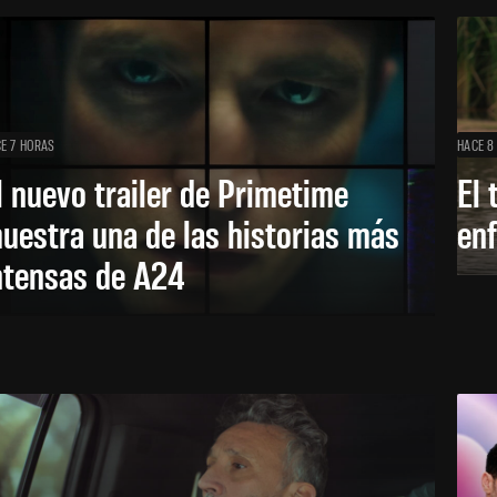
E 7 HORAS
HACE 8
l nuevo trailer de Primetime
El 
uestra una de las historias más
enf
ntensas de A24