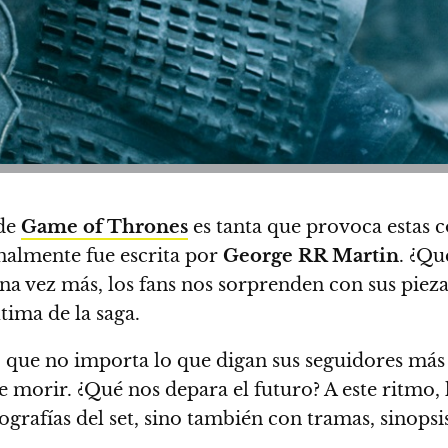
 de
Game of Thrones
es tanta que provoca estas c
inalmente fue escrita por
George RR Martin
. ¿Qu
una vez más,
los fans nos sorprenden con sus piezas
ltima de la saga
.
 lo que no importa lo que digan sus seguidores má
ue morir.
¿Qué nos depara el futuro? A este ritmo,
tografías del set, sino también con tramas, sinopsi