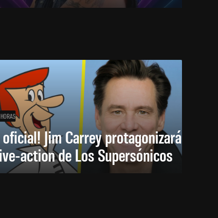
 HORAS
 oficial! Jim Carrey protagonizará
live-action de Los Supersónicos