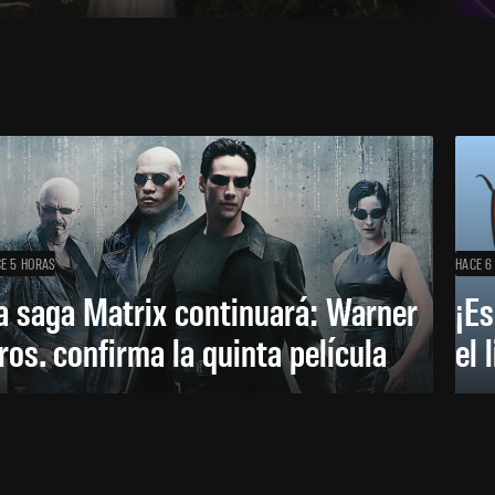
E 5 HORAS
HACE 6
a saga Matrix continuará: Warner
¡Es
ros. confirma la quinta película
el 