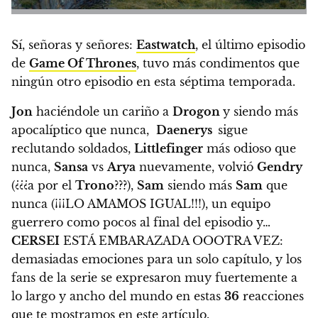
Sí, señoras y señores:
Eastwatch
, el último episodio
de
Game Of Thrones
, tuvo más condimentos que
ningún otro episodio en esta séptima temporada.
Jon
haciéndole un cariño a
Drogon
y siendo más
apocalíptico que nunca,
Daenerys
sigue
reclutando soldados,
Littlefinger
más odioso que
nunca,
Sansa
vs
Arya
nuevamente, volvió
Gendry
(¿¿¿a por el
Trono
???),
Sam
siendo más
Sam
que
nunca (¡¡¡LO AMAMOS IGUAL!!!), un equipo
guerrero como pocos al final del episodio y…
CERSEI
ESTÁ EMBARAZADA OOOTRA VEZ:
demasiadas emociones para un solo capítulo, y los
fans de la serie se expresaron muy fuertemente a
lo largo y ancho del mundo en estas
36
reacciones
que te mostramos en este artículo.