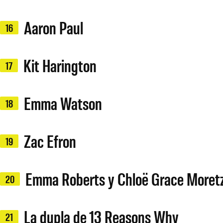
Aaron Paul
16
Kit Harington
17
Emma Watson
18
Zac Efron
19
Emma Roberts y Chloë Grace Moret
20
La dupla de 13 Reasons Why
21