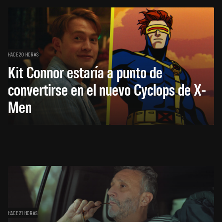
HACE 20 HORAS
Kit Connor estaría a punto de
convertirse en el nuevo Cyclops de X-
Men
HACE 21 HORAS