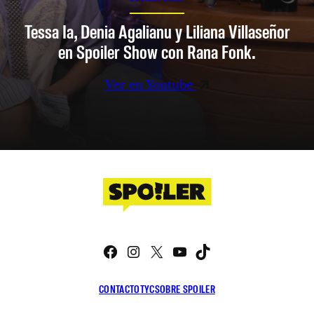
Tessa Ia, Denia Agalianu y Liliana Villaseñor
en Spoiler Show con Rana Fonk.
Ver en Youtube
Facebook
Instagram
X
YouTube
TikTok
CONTACTO
TYC
SOBRE SPOILER