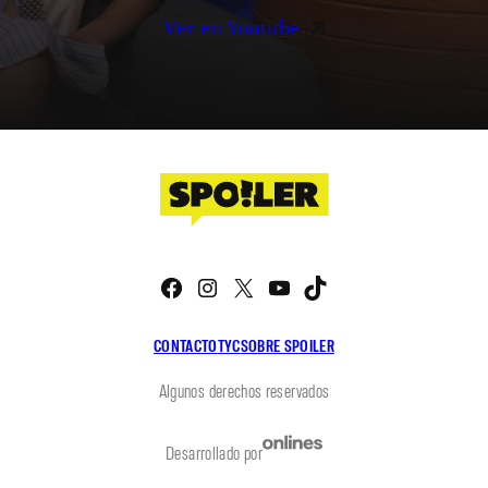
Ver en Youtube
Facebook
Instagram
X
YouTube
TikTok
CONTACTO
TYC
SOBRE SPOILER
Algunos derechos reservados
Desarrollado por