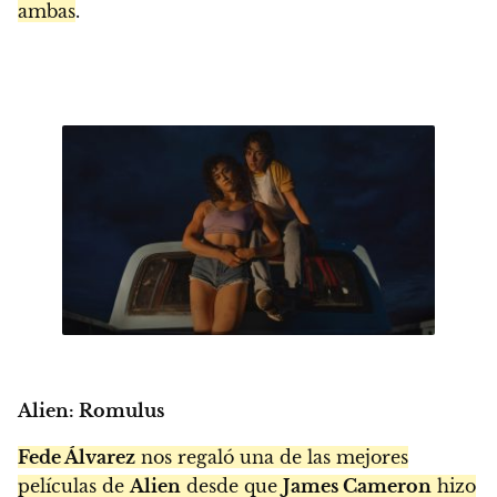
ambas
.
Alien: Romulus
Fede Álvarez
nos regaló una de las mejores
películas de
Alien
desde que
James Cameron
hizo