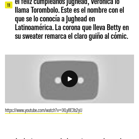
el feliz cumpleaños Jughead, Verónica lo
11
llama Torombolo. Este es el nombre con el
que se lo conocía a Jughead en
Latinoamérica. La corona que lleva Betty en
su sweater remarca el claro guiño al cómic.
https://www.youtube.com/watch?v=lXLy8E3b2yU