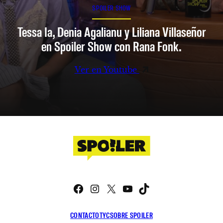
SPOILER SHOW
Tessa Ia, Denia Agalianu y Liliana Villaseñor
en Spoiler Show con Rana Fonk.
Ver en Youtube
Facebook
Instagram
X
YouTube
TikTok
CONTACTO
TYC
SOBRE SPOILER