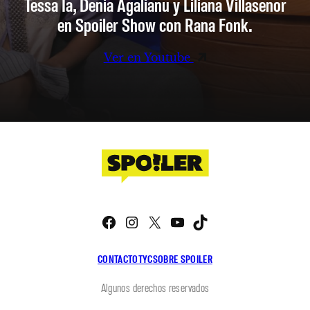
Tessa Ia, Denia Agalianu y Liliana Villaseñor
en Spoiler Show con Rana Fonk.
Ver en Youtube
Facebook
Instagram
X
YouTube
TikTok
CONTACTO
TYC
SOBRE SPOILER
Algunos derechos reservados