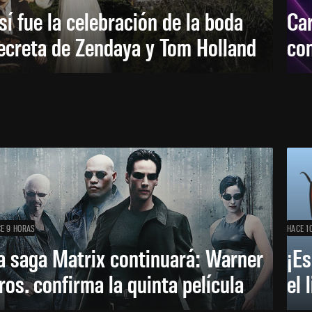
sí fue la celebración de la boda
Car
ecreta de Zendaya y Tom Holland
con
E 9 HORAS
HACE 1
a saga Matrix continuará: Warner
¡Es
ros. confirma la quinta película
el 