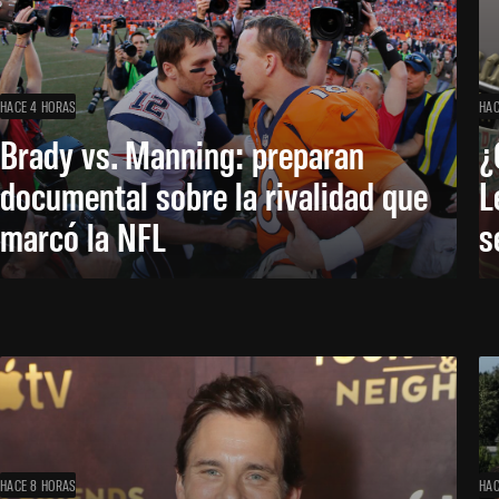
HACE 4 HORAS
HAC
Brady vs. Manning: preparan
¿
documental sobre la rivalidad que
L
marcó la NFL
s
HACE 8 HORAS
HAC