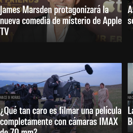
James Marsden protagonizará la
A
nueva comedia de misterio de Apple
s
TV
HACE 9 HORAS
HAC
¿Qué tan caro es filmar una película
L
completamente con cámaras IMAX
B
de 70 mm?