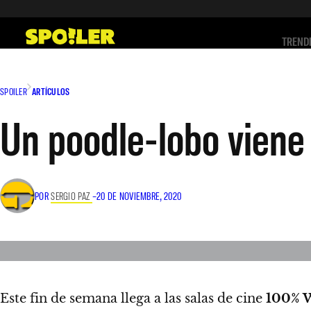
Saltar
al
TREND
contenido
SPOILER
ARTÍCULOS
Un poodle-lobo viene a
POR
SERGIO PAZ
–
20 DE NOVIEMBRE, 2020
Este fin de semana llega a las salas de cine
100% 