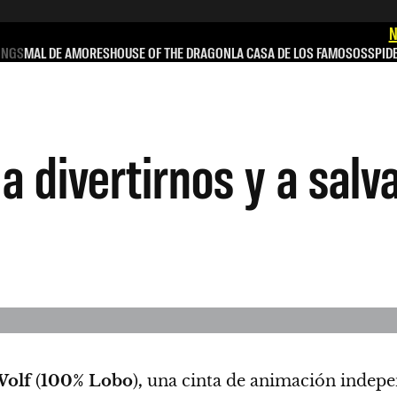
N
INGS
MAL DE AMORES
HOUSE OF THE DRAGON
LA CASA DE LOS FAMOSOS
SPID
 divertirnos y a salva
Wolf
(
100% Lobo
)
,
una cinta de animación indepe