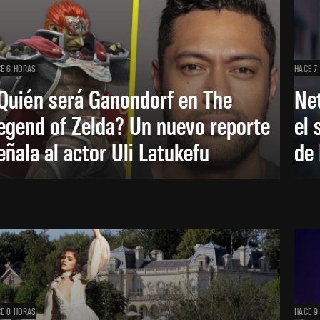
E 6 HORAS
HACE 7
Quién será Ganondorf en The
Net
egend of Zelda? Un nuevo reporte
el 
eñala al actor Uli Latukefu
de 
E 8 HORAS
HACE 9