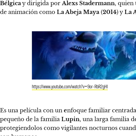
Bélgica
y dirigida por
Alexs Stadermann
, quien
de animación como
La Abeja Maya
(
2014
) y
La 
https://www.youtube.com/watch?v=9or-RbR2gHI
Es una película con un
e
nfoque familiar centrada
pequeño de la familia
Lupin
, una larga familia d
protegiendolos como vigilantes nocturnos cuand