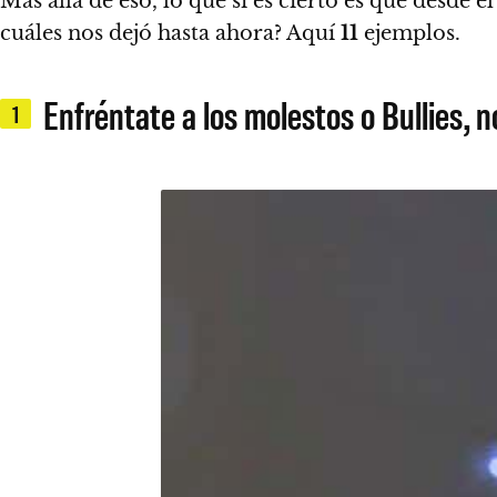
Más allá de eso, lo que sí es cierto es que desde e
cuáles nos dejó hasta ahora? Aquí
11
ejemplos.
Enfréntate a los molestos o Bullies, 
1