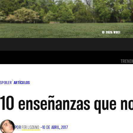
TREND
SPOILER
ARTÍCULOS
10 enseñanzas que nos
POR
FER LOZANO
–
10 DE ABRIL, 2017