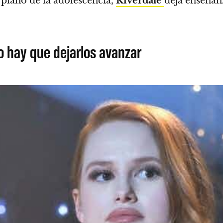
l plano de la adolescencia,
Riverdale
deja enseñan
no hay que dejarlos avanzar