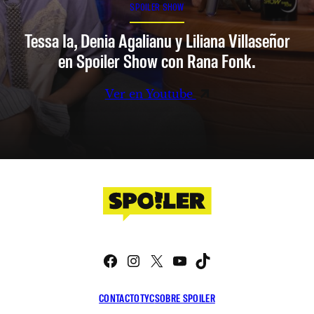
SPOILER SHOW
Tessa Ia, Denia Agalianu y Liliana Villaseñor
en Spoiler Show con Rana Fonk.
Ver en Youtube
Facebook
Instagram
X
YouTube
TikTok
CONTACTO
TYC
SOBRE SPOILER