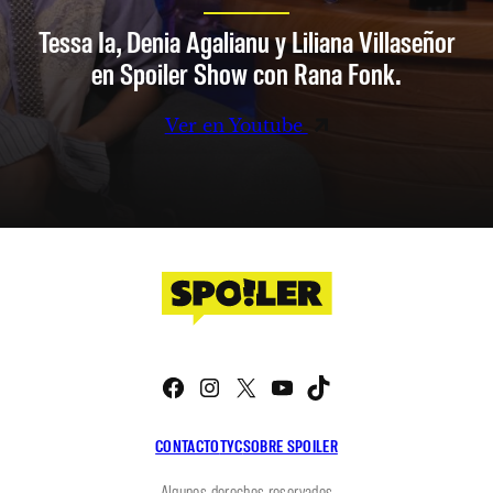
Tessa Ia, Denia Agalianu y Liliana Villaseñor
en Spoiler Show con Rana Fonk.
Ver en Youtube
Facebook
Instagram
X
YouTube
TikTok
CONTACTO
TYC
SOBRE SPOILER
Algunos derechos reservados