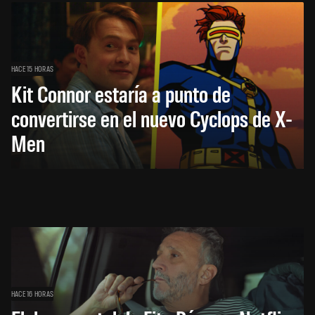
HACE 15 HORAS
Kit Connor estaría a punto de
convertirse en el nuevo Cyclops de X-
Men
HACE 16 HORAS