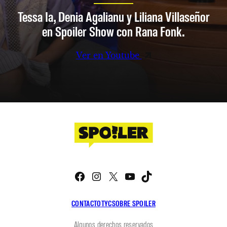
Tessa Ia, Denia Agalianu y Liliana Villaseñor
en Spoiler Show con Rana Fonk.
Ver en Youtube
Facebook
Instagram
X
YouTube
TikTok
CONTACTO
TYC
SOBRE SPOILER
Algunos derechos reservados