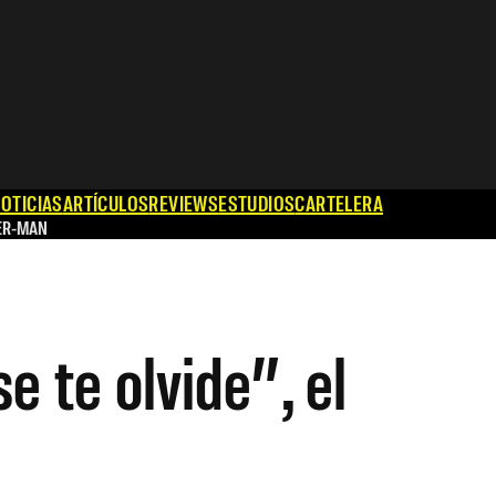
OTICIAS
ARTÍCULOS
REVIEWS
ESTUDIOS
CARTELERA
ER-MAN
e te olvide”, el