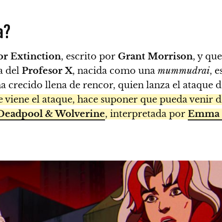
a?
for Extinction
, escrito por
Grant Morrison
, y qu
a del
Profesor X
, nacida como una
mummudrai
, 
 ha crecido llena de rencor, quien lanza el ataque 
de viene el ataque, hace suponer que pueda venir 
Deadpool & Wolverine
, interpretada por
Emma 