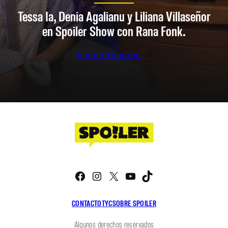
Tessa Ia, Denia Agalianu y Liliana Villaseñor
en Spoiler Show con Rana Fonk.
Ver en Youtube
Facebook
Instagram
X
YouTube
TikTok
CONTACTO
TYC
SOBRE SPOILER
Algunos derechos reservados