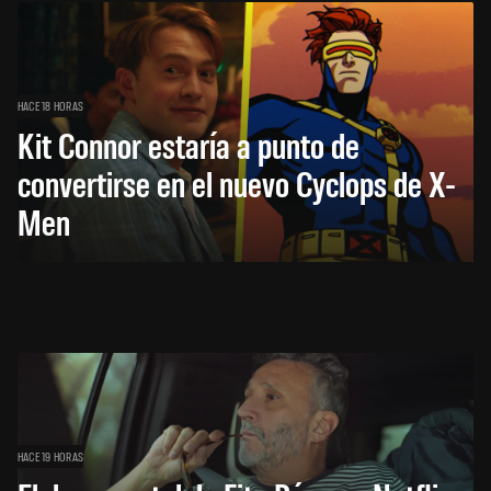
HACE 18 HORAS
Kit Connor estaría a punto de
convertirse en el nuevo Cyclops de X-
Men
HACE 19 HORAS