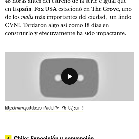
48 horas antes del estreno de la serie e igual que
en
España
,
Fox USA
estacionó en
The Grove,
uno
de los
malls
más importantes del ciudad, un lindo
OVNI. Tardaron algo así como 18 días en
construirlo y efectivamente ha sido impactante.
https://www.youtube.com/watch?v=Y5T5VjEcmRI
Chile: Exposición y convención
4