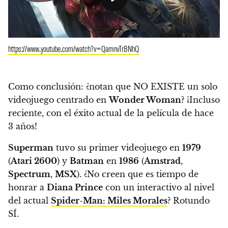
https://www.youtube.com/watch?v=QamnvTrBNhQ
Como conclusión:
¿notan que NO EXISTE un solo
videojuego centrado en
Wonder Woman
?
¡Incluso
reciente, con el éxito actual de la película de hace
3 años!
Superman
tuvo su primer videojuego en
1979
(
Atari 2600
) y
Batman
en
1986
(
Amstrad
,
Spectrum
,
MSX
).
¿No creen que es tiempo de
honrar a
Diana Prince
con un interactivo al nivel
del actual
Spider-Man: Miles Morales
?
Rotundo
SÍ.