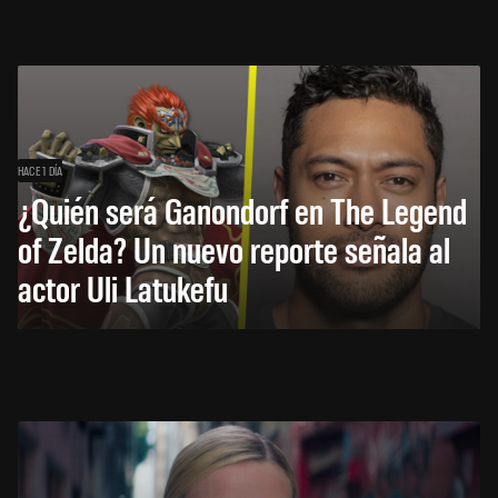
HACE 1 DÍA
¿Quién será Ganondorf en The Legend
of Zelda? Un nuevo reporte señala al
actor Uli Latukefu