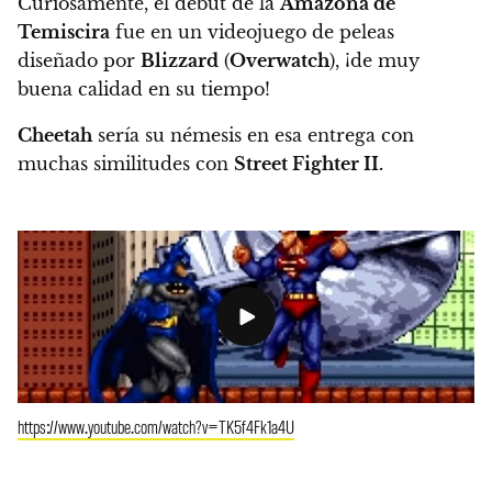
Curiosamente, el debut de la
Amazona de
Temiscira
fue en un videojuego de peleas
diseñado por
Blizzard
(
Overwatch
), ¡de muy
buena calidad en su tiempo!
Cheetah
sería su némesis en esa entrega con
muchas similitudes con
Street Fighter II.
https://www.youtube.com/watch?v=TK5f4Fk1a4U