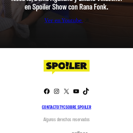
en Spoiler Show con Rana Fonk.
Ver en Youtube
Facebook
Instagram
X
YouTube
TikTok
CONTACTO
TYC
SOBRE SPOILER
Algunos derechos reservados