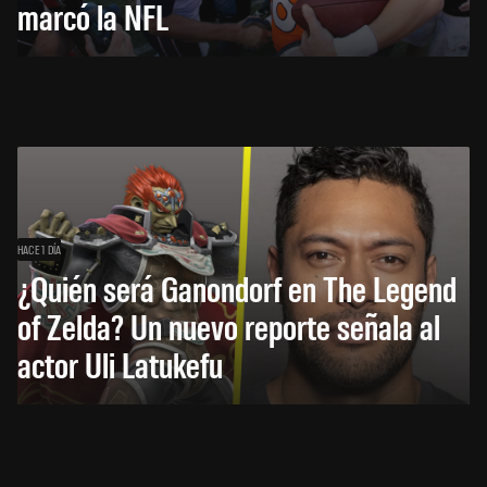
marcó la NFL
HACE 1 DÍA
¿Quién será Ganondorf en The Legend
of Zelda? Un nuevo reporte señala al
actor Uli Latukefu