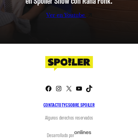
en Spoiler Show con Rana Fonk.
Ver en Youtube
Facebook
Instagram
X
YouTube
TikTok
CONTACTO
TYC
SOBRE SPOILER
Algunos derechos reservados
Desarrollado por