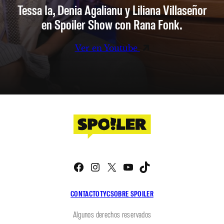
Tessa Ia, Denia Agalianu y Liliana Villaseñor
en Spoiler Show con Rana Fonk.
Ver en Youtube
Facebook
Instagram
X
YouTube
TikTok
CONTACTO
TYC
SOBRE SPOILER
Algunos derechos reservados