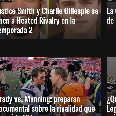
ustice Smith y Charlie Gillespie se
La 
nen a Heated Rivalry en la
de 
emporada 2
E 1 DÍA
HACE 1 
rady vs. Manning: preparan
¿Q
ocumental sobre la rivalidad que
Leg