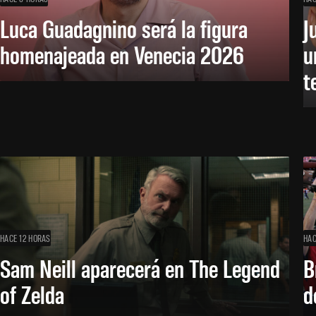
Luca Guadagnino será la figura
J
homenajeada en Venecia 2026
u
t
HACE 12 HORAS
HAC
Sam Neill aparecerá en The Legend
B
of Zelda
d