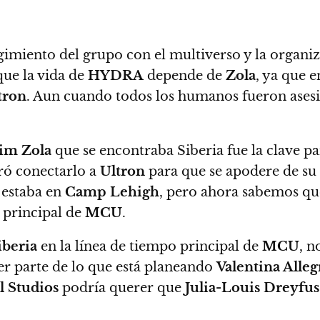
rgimiento del grupo con el multiverso y la organi
ue la vida de
HYDRA
depende de
Zola
, ya que e
tron
. Aun cuando todos los humanos fueron asesina
im Zola
que se encontraba Siberia fue la clave pa
gró conectarlo a
Ultron
para que se apodere de su
 estaba en
Camp Lehigh
, pero ahora sabemos qu
 principal de
MCU
.
iberia
en la línea de tiempo principal de
MCU
, n
ser parte de lo que está planeando
Valentina Alleg
 Studios
podría querer que
Julia-Louis Dreyfus