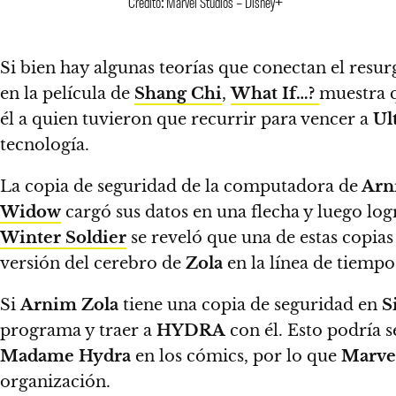
Crédito: Marvel Studios – Disney+
Si bien hay algunas teorías que conectan el resu
en la película de
Shang
Chi
,
What If…?
muestra q
él a quien tuvieron que recurrir para vencer a
Ul
tecnología.
La copia de seguridad de la computadora de
Arn
Widow
cargó sus datos en una flecha y luego lo
Winter Soldier
se reveló que una de estas copias
versión del cerebro de
Zola
en la línea de tiempo
Si
Arnim Zola
tiene una copia de seguridad en
S
programa y traer a
HYDRA
con él
. Esto podría 
Madame Hydra
en los cómics, por lo que
Marvel
organización.