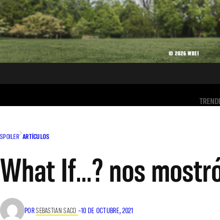
TREND
SPOILER
ARTÍCULOS
What If…? nos mostr
POR
SEBASTIAN SACO
–
10 DE OCTUBRE, 2021