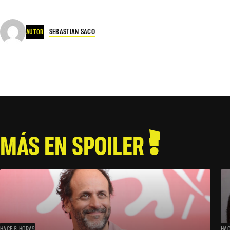
SEBASTIAN SACO
AUTOR
MÁS EN SPOILER
HACE 8 HORAS
HAC