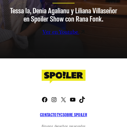
Tessa Ia, Denia Agalianu y Liliana Villaseñor
en Spoiler Show con Rana Fonk.
Ver en Youtube
Facebook
Instagram
X
YouTube
TikTok
CONTACTO
TYC
SOBRE SPOILER
Algunos derechos reservados