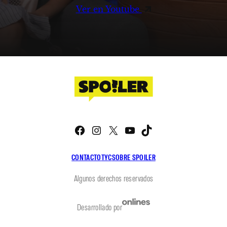
Ver en Youtube
Facebook
Instagram
X
YouTube
TikTok
CONTACTO
TYC
SOBRE SPOILER
Algunos derechos reservados
Desarrollado por