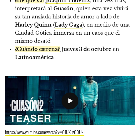
¿De qué va?
Joaquin Phoenix
, una vez más,
interpretará al
Guasón
, quien esta vez vivirá
su tan ansiada historia de amor a lado de
Harley Quinn
(
Lady Gaga
), en medio de una
Ciudad Gótica inmersa en un caos que él
mismo desató.
¿Cuándo estrena?
Jueves 3 de octubre
en
Latinoamérica
https://www.youtube.com/watch?v=01UXuz00UkI