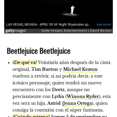
Beetlejuice Beetlejuice
¿De qué va?
Veintiséis años después de la cinta
original,
Tim Burton
y
Michael Keaton
vuelven a revivir, si así podría decir, a este
icónico personaje, quien tendrá un nuevo
encuentro con los
Deetz
, aunque no
precisamente con
Lydia
(
Winona Ryder
), esta
vez será su hija,
Astrid
(
Jenna Ortega
), quien
consiga la conexión con el súper fantasma.
¿Cuándo estrena?
Jueves 5 de septiembre
en