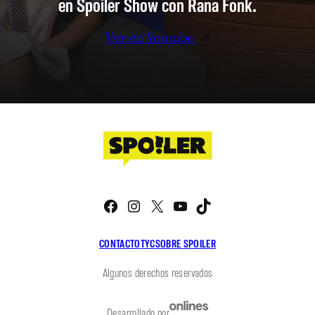
en Spoiler Show con Rana Fonk.
Ver en Youtube
Facebook
Instagram
X
YouTube
TikTok
CONTACTO
TYC
SOBRE SPOILER
Algunos derechos reservados
Desarrollado por