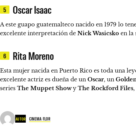
Oscar Isaac
5
A este guapo
guatemalteco
nacido en 1979 lo ten
excelente interpretación de
Nick Wasicsko
en la
Rita Moreno
6
Esta mujer nacida en
Puerto Rico
es toda una leye
excelente actriz es dueña de un
Oscar
, un
Golden
series
The Muppet Show
y
The Rockford Files
CINEMA FLOR
AUTOR