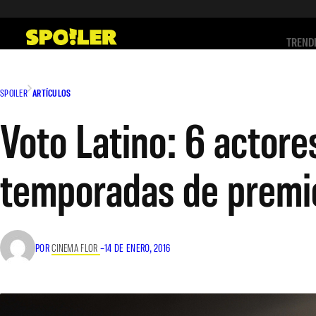
Saltar
al
TREND
contenido
SPOILER
ARTÍCULOS
Voto Latino: 6 actore
temporadas de premi
POR
CINEMA FLOR
–
14 DE ENERO, 2016