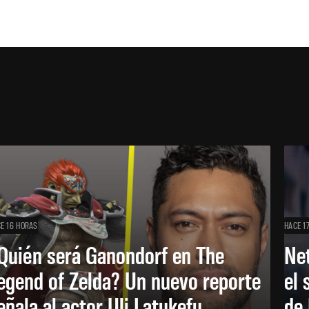
E 16 HORAS
HACE 1
Quién será Ganondorf en The
Net
egend of Zelda? Un nuevo reporte
el 
eñala al actor Uli Latukefu
de 