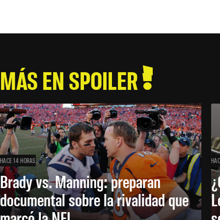
MÁS EN SPOILER
HACE 14 HORAS
HAC
Brady vs. Manning: preparan
¿
documental sobre la rivalidad que
L
marcó la NFL
s