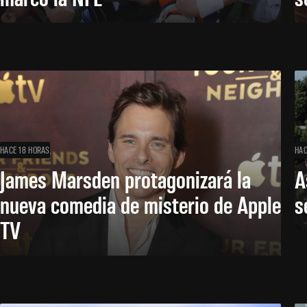
HACE 18 HORAS
HAC
James Marsden protagonizará la
A
nueva comedia de misterio de Apple
s
TV