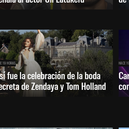
E 19 HORAS
HACE 1
sí fue la celebración de la boda
Car
ecreta de Zendaya y Tom Holland
con