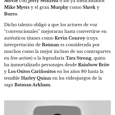
Movie
con
Jerry Seinfeld
o los ya mencionados
Mike Myers
y el gran
Murphy
como
Shrek
y
Burro
.
Dicho talento obligó a que los actores de voz
“convencionales” mejoraran hasta convertirse en
auténticos titanes como
Kevin Conroy
(cuya
interpretación de
Batman
es considerada por
muchos como la mejor incluso de sus contrapartes
en
live-action
)
o la legendaria
Tara Strong
, quien
ha inmortalizado personajes desde
Rainbow Brite
y
Los Ositos Cariñositos
en los años 80 hasta la
temible
Harley Quinn
en los videojuegos de la
saga
Batman Arkham.