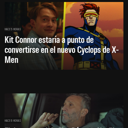
HACE 5 HORAS
Kit Connor estaría a punto de
convertirse en el nuevo Cyclops de X-
Men
HACE 6 HORAS