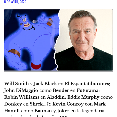
8 DE ABRIL, 2022
Will Smith
y
Jack Black
en
El Espantatiburones
;
John DiMaggio
como
Bender
en
Futurama
;
Robin Williams
en
Aladdin
;
Eddie Murphy
como
Donkey
en
Shrek
…
¡Y
Kevin Conroy
con
Mark
Hamill
como
Batman
y
Joker
en la legendaria