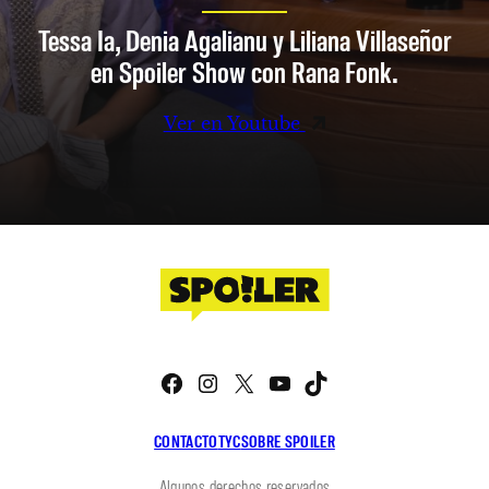
Tessa Ia, Denia Agalianu y Liliana Villaseñor
en Spoiler Show con Rana Fonk.
Ver en Youtube
Facebook
Instagram
X
YouTube
TikTok
CONTACTO
TYC
SOBRE SPOILER
Algunos derechos reservados