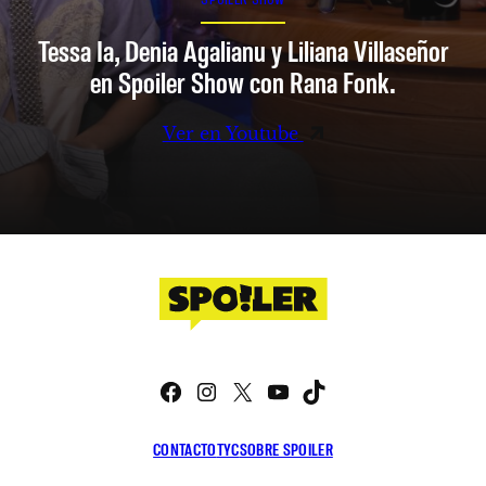
Tessa Ia, Denia Agalianu y Liliana Villaseñor
en Spoiler Show con Rana Fonk.
Ver en Youtube
Facebook
Instagram
X
YouTube
TikTok
CONTACTO
TYC
SOBRE SPOILER