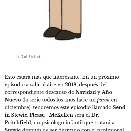
Dr. Cecil Pritchfield
Esto estará más que interesante. En un próximo
episodio a salir al aire en
2018
, después del
correspondiente descanso de
Navidad
y
Año
Nuevo
(la serie todos los años hace un
parón
en
diciembre), tendremos este episodio llamado
Send
in Stewie, Please
.
McKellen
será el
Dr.
Pritchfield,
un psicólogo infantil que tratará a
Stewie
después de ser derivado con el profesional