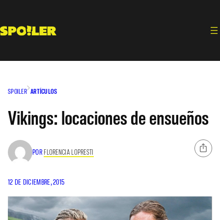
Saltar
al
contenido
SPOILER
ARTÍCULOS
Vikings: locaciones de ensueños
POR
FLORENCIA LOPRESTI
12 DE DICIEMBRE, 2015