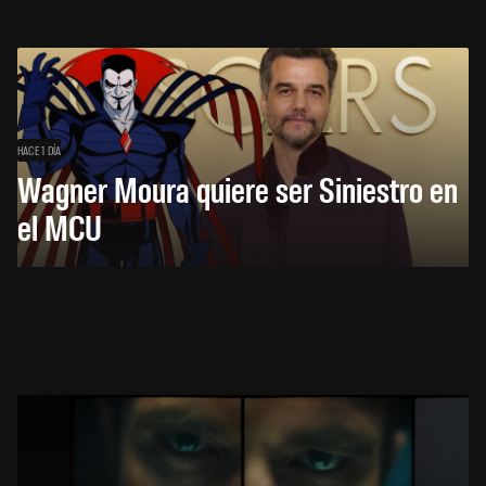
HACE 1 DÍA
Wagner Moura quiere ser Siniestro en
el MCU