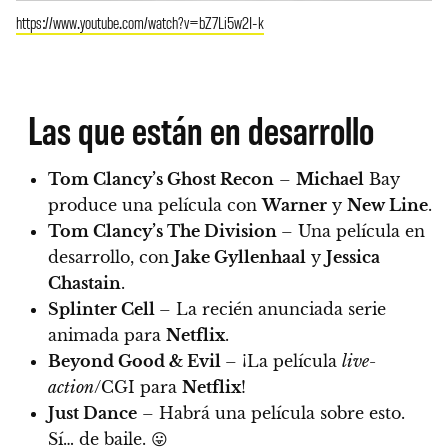
https://www.youtube.com/watch?v=bZ7Li5w2I-k
Las que están en desarrollo
Tom Clancy’s Ghost Recon
–
Michael
Bay
produce una película con
Warner
y
New Line
.
Tom Clancy’s The Division
– Una película en
desarrollo, con
Jake Gyllenhaal
y
Jessica
Chastain
.
Splinter Cell
– La recién anunciada serie
animada para
Netflix
.
Beyond Good & Evil
– ¡La película
live-
action
/CGI para
Netflix
!
Just Dance
– Habrá una película sobre esto.
Sí… de baile. 😛