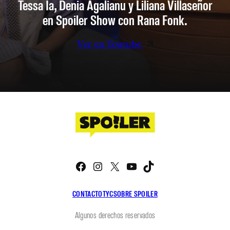
Tessa Ia, Denia Agalianu y Liliana Villaseñor
en Spoiler Show con Rana Fonk.
Ver en Youtube
Facebook
Instagram
X
YouTube
TikTok
CONTACTO
TYC
SOBRE SPOILER
Algunos derechos reservados